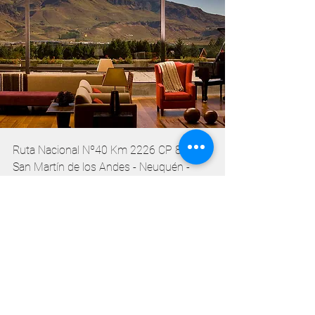
Ruta Nacional Nº40 Km 2226 CP 8370
San Martín de los Andes - Neuquén -
Argentina
PARA HABLAR CON UN AGENTE
COMERCIAL, LLÁMENOS AL TELÉFONO
+54 9 2972 531462
de 13 a 20 hs.,
mensajes por Whatsapp de 9 a 20 hs.
O ESCRÍBANOS
A:
info@estanciachapelco.com.ar